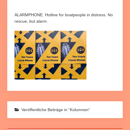
Informationen und Berichte
Info Relocation
ALARMPHONE. Hotline for boatpeople in distress. No
rescue, but alarm.
Rund um unsere Kampagne
Petition “Relocation jetzt umsetzen”
Downloads
Slider
Veröffentliche Beiträge in “Kolumnen”