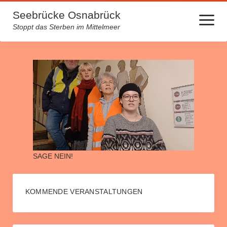
Seebrücke Osnabrück
Menü
öffnen
Stoppt das Sterben im Mittelmeer
Startseite
Lager machen krank
Über uns
Kontakt
Archiv
SAGE NEIN!
Spendenlauf für medizinische Hilfe auf Lesbos
Europa von unten neu beleben – Initiative Gesine Schwan
KOMMENDE VERANSTALTUNGEN
Mehrmonatige Fahnenaktion