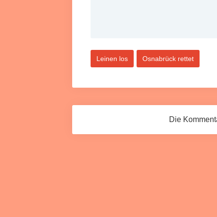
Leinen los
Osnabrück rettet
Die Kommentar