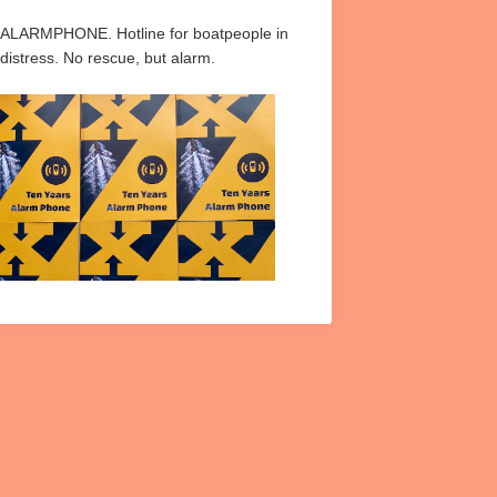
ALARMPHONE. Hotline for boatpeople in
distress. No rescue, but alarm.