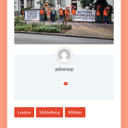
adminwp
Lesbos
Middelberg
Mittäter