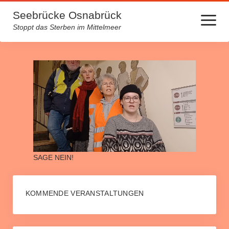
Seebrücke Osnabrück
Menü
öffnen
Stoppt das Sterben im Mittelmeer
Startseite
Lager machen krank
Über uns
Kontakt
Archiv
SAGE NEIN!
Spendenlauf für medizinische Hilfe auf Lesbos
Europa von unten neu beleben – Initiative Gesine Schwan
KOMMENDE VERANSTALTUNGEN
Mehrmonatige Fahnenaktion