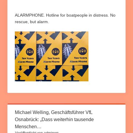
Informationen und Berichte
Info Relocation
ALARMPHONE. Hotline for boatpeople in distress. No
rescue, but alarm.
Rund um unsere Kampagne
Petition “Relocation jetzt umsetzen”
Downloads
Slider
Michael Welling, Geschäftsführer VfL
Osnabrück: „Dass weiterhin tausende
Menschen…
Veröffentlicht von adminwp