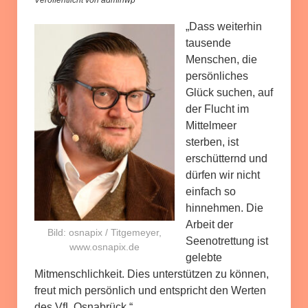
„Dass weiterhin
tausende
Menschen, die
persönliches
Glück suchen, auf
der Flucht im
Mittelmeer
sterben, ist
erschütternd und
dürfen wir nicht
einfach so
hinnehmen. Die
Arbeit der
Bild: osnapix / Titgemeyer,
Seenotrettung ist
www.osnapix.de
gelebte
Mitmenschlichkeit. Dies unterstützen zu können,
freut mich persönlich und entspricht den Werten
des VfL Osnabrück.“