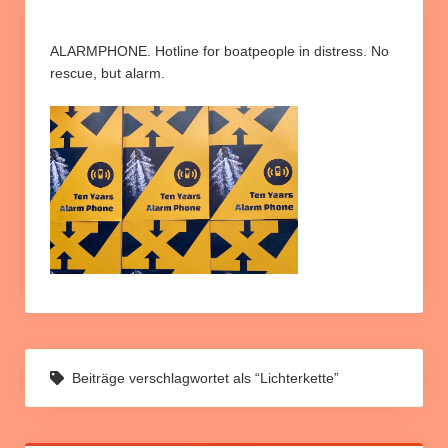
Informationen und Berichte
Info Relocation
ALARMPHONE. Hotline for boatpeople in distress. No
rescue, but alarm.
Rund um unsere Kampagne
Petition “Relocation jetzt umsetzen”
Downloads
Slider
Beiträge verschlagwortet als “Lichterkette”