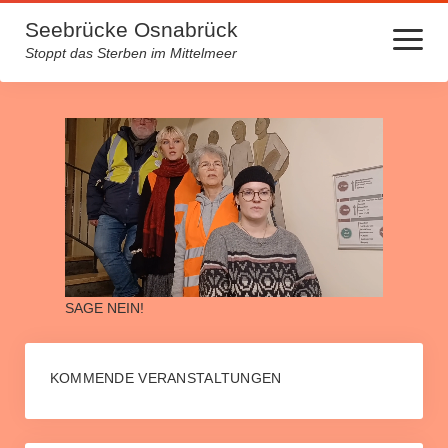
Seebrücke Osnabrück
Menü
öffnen
Stoppt das Sterben im Mittelmeer
Startseite
Lager machen krank
Über uns
Kontakt
Archiv
SAGE NEIN!
Spendenlauf für medizinische Hilfe auf Lesbos
Europa von unten neu beleben – Initiative Gesine Schwan
KOMMENDE VERANSTALTUNGEN
Mehrmonatige Fahnenaktion