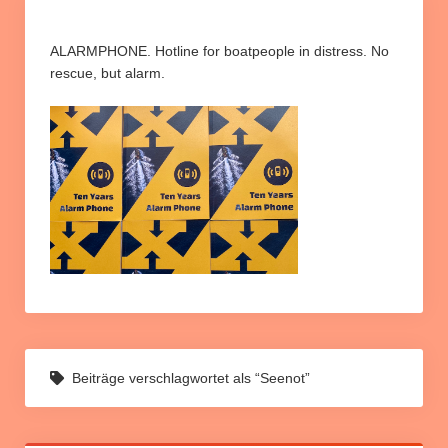
Informationen und Berichte
Info Relocation
ALARMPHONE. Hotline for boatpeople in distress. No
rescue, but alarm.
Rund um unsere Kampagne
Petition “Relocation jetzt umsetzen”
Downloads
Slider
Beiträge verschlagwortet als “Seenot”