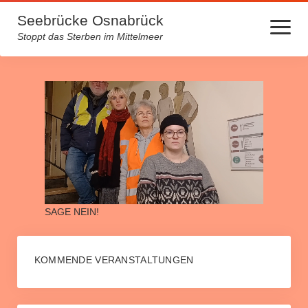
Seebrücke Osnabrück
Menü
öffnen
Stoppt das Sterben im Mittelmeer
Startseite
Lager machen krank
Über uns
Kontakt
Archiv
SAGE NEIN!
Spendenlauf für medizinische Hilfe auf Lesbos
Europa von unten neu beleben – Initiative Gesine Schwan
KOMMENDE VERANSTALTUNGEN
Mehrmonatige Fahnenaktion