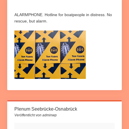
Informationen und Berichte
Info Relocation
ALARMPHONE. Hotline for boatpeople in distress. No
rescue, but alarm.
Rund um unsere Kampagne
Petition “Relocation jetzt umsetzen”
Downloads
Slider
Plenum Seebrücke-Osnabrück
Veröffentlicht von adminwp
Plenum