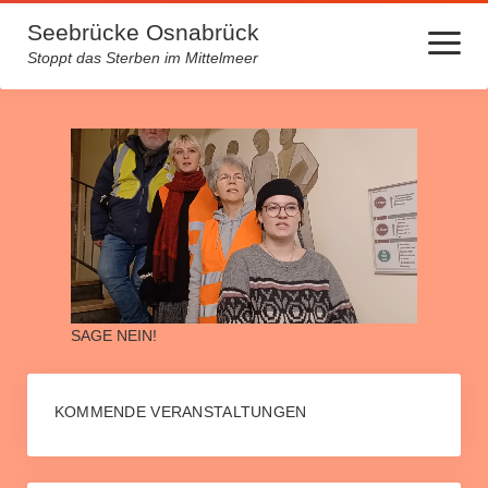
Seebrücke Osnabrück
Menü
öffnen
Stoppt das Sterben im Mittelmeer
Startseite
Lager machen krank
Über uns
Kontakt
Archiv
SAGE NEIN!
Spendenlauf für medizinische Hilfe auf Lesbos
Europa von unten neu beleben – Initiative Gesine Schwan
KOMMENDE VERANSTALTUNGEN
Mehrmonatige Fahnenaktion